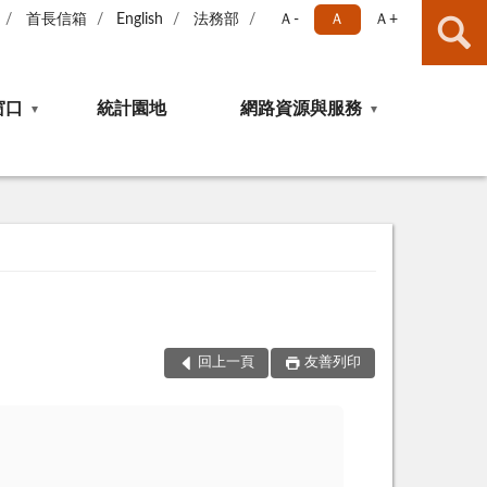
首長信箱
English
法務部
Ａ-
Ａ
Ａ+
窗口
統計園地
網路資源與服務
回上一頁
友善列印