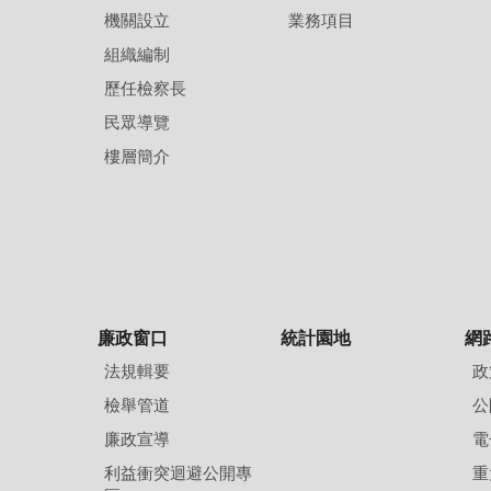
機關設立
業務項目
組織編制
歷任檢察長
民眾導覽
樓層簡介
廉政窗口
統計園地
網
法規輯要
政
檢舉管道
公
廉政宣導
電
利益衝突迴避公開專
重