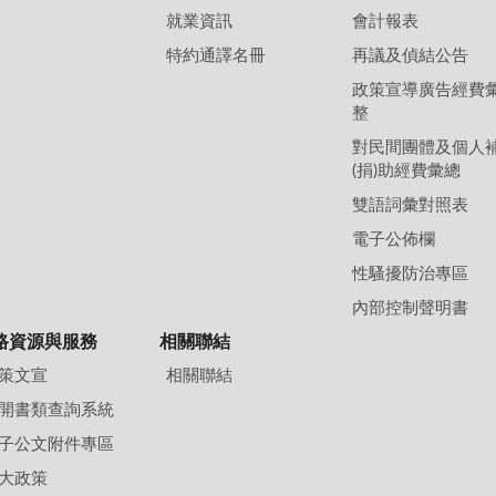
就業資訊
會計報表
特約通譯名冊
再議及偵結公告
政策宣導廣告經費
整
對民間團體及個人
(捐)助經費彙總
雙語詞彙對照表
電子公佈欄
性騷擾防治專區
內部控制聲明書
路資源與服務
相關聯結
策文宣
相關聯結
開書類查詢系統
子公文附件專區
大政策