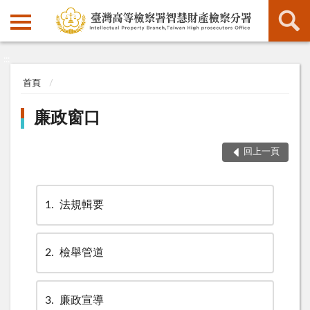
:::
:::
首頁
廉政窗口
回上一頁
1
法規輯要
2
檢舉管道
3
廉政宣導