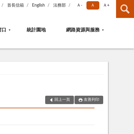
首長信箱
English
法務部
Ａ-
Ａ
Ａ+
窗口
統計園地
網路資源與服務
回上一頁
友善列印