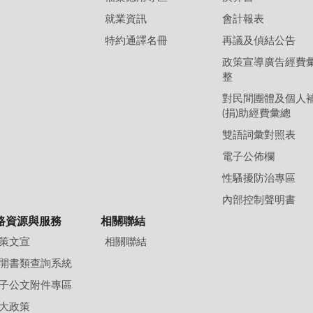
就業資訊
會計報表
特約通譯名冊
再議及偵結公告
政策宣導廣告經費
整
對民間團體及個人
(捐)助經費彙總
雙語詞彙對照表
電子公佈欄
性騷擾防治專區
內部控制聲明書
路資源與服務
相關聯結
策文宣
相關聯結
開書類查詢系統
子公文附件專區
大政策