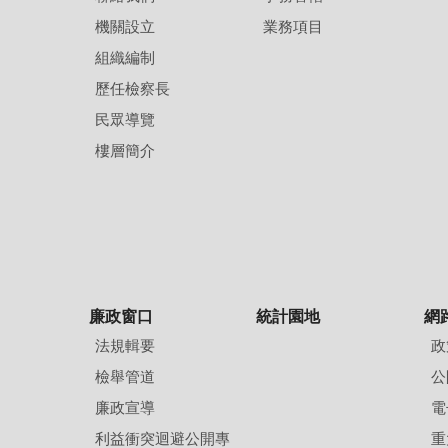
機關設立
業務項目
組織編制
歷任檢察長
民眾導覽
樓層簡介
廉政窗口
統計園地
網
法規輯要
政
檢舉管道
公
廉政宣導
電
利益衝突迴避公開專
重