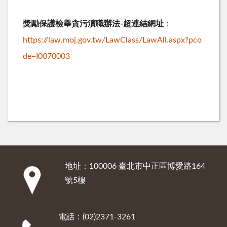
獎勵保護檢舉貪污瀆職辦法-超連結網址
：
https://law.moj.gov.tw/LawClass/LawAll.aspx?pco
de=I0070003
地址：100006 臺北市中正區博愛路164
:::
號5樓
電話：(02)2371-3261