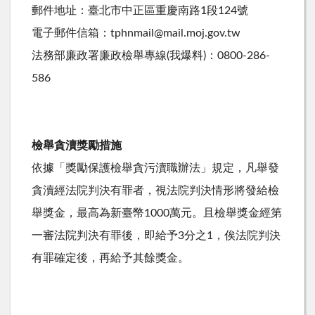
郵件地址：臺北市中正區重慶南路1段124號
電子郵件信箱：tphnmail@mail.moj.gov.tw
法務部廉政署廉政檢舉專線(我爆料)：0800-286-
586
檢舉貪瀆獎勵措施
依據「獎勵保護檢舉貪污瀆職辦法」規定，凡舉發
貪瀆經法院判決有罪者，視法院判決情形將發給檢
舉獎金，最高為新臺幣1000萬元。且檢舉獎金經第
一審法院判決有罪後，即給予3分之1，俟法院判決
有罪確定後，再給予其餘獎金。