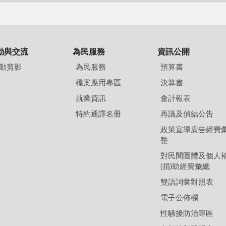
動與交流
為民服務
資訊公開
動剪影
為民服務
預算書
檔案應用專區
決算書
就業資訊
會計報表
特約通譯名冊
再議及偵結公告
政策宣導廣告經費
整
對民間團體及個人
(捐)助經費彙總
雙語詞彙對照表
電子公佈欄
性騷擾防治專區