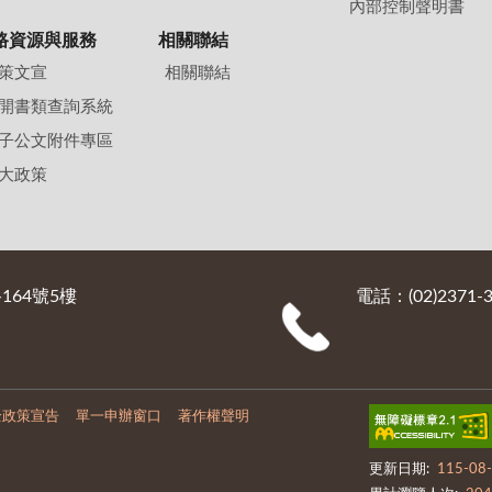
內部控制聲明書
路資源與服務
相關聯結
策文宣
相關聯結
開書類查詢系統
子公文附件專區
大政策
164號5樓
電話：(02)2371-3
全政策宣告
單一申辦窗口
著作權聲明
更新日期:
115-08