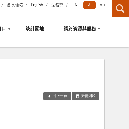
首長信箱
English
法務部
Ａ-
Ａ
Ａ+
窗口
統計園地
網路資源與服務
回上一頁
友善列印