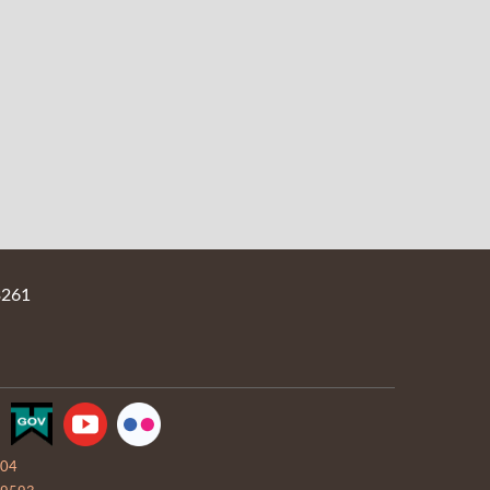
261
-04