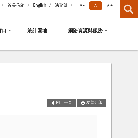
首長信箱
English
法務部
Ａ-
Ａ
Ａ+
窗口
統計園地
網路資源與服務
回上一頁
友善列印