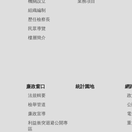
機關設立
業務項目
組織編制
歷任檢察長
民眾導覽
樓層簡介
廉政窗口
統計園地
網
法規輯要
政
檢舉管道
公
廉政宣導
電
利益衝突迴避公開專
重
區