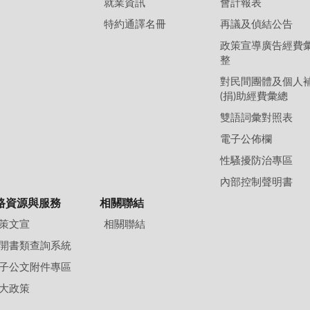
就業資訊
會計報表
特約通譯名冊
再議及偵結公告
政策宣導廣告經費
整
對民間團體及個人
(捐)助經費彙總
雙語詞彙對照表
電子公佈欄
性騷擾防治專區
內部控制聲明書
路資源與服務
相關聯結
策文宣
相關聯結
開書類查詢系統
子公文附件專區
大政策