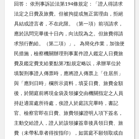
回答： 依刑事訴訟法第194條規定：「證人得請求
法定之日費及旅費。但被拘提或無正當理由，拒絕
具結或證言者，不在此限。（第一項）前項請求，
應於訊問完畢後十日內，向法院為之。但旅費得請
求預行酌給。（第二項）」。 為簡化作業，加強便
民措施，檢察機關辦理刑事案件證人鑑定人日費旅
費及鑑定費支給要點第7點規定略以，承辦單位於
填製刑事證人傳票時，應將證人傳票上「住居所」
與「應到日時」欄所示資料，填妥日費、旅費金額
後，於開庭前將現金袋及領據交由機關指定之人員
持赴適當處所待處，俟證人於庭訊完畢時，書記
官、檢察官即在日費、旅費領據證明人項下簽名，
主動交給證人，證人於該領據簽章後具領日費、旅
費（未帶私章者得按指印），如當庭不願領取或自