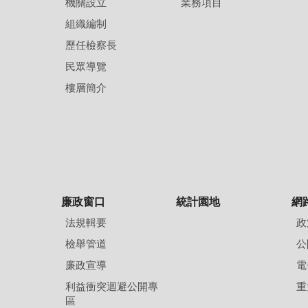
機關設立
業務項目
組織編制
歷任檢察長
民眾導覽
樓層簡介
廉政窗口
統計園地
網
法規輯要
政
檢舉管道
公
廉政宣導
電
利益衝突迴避公開專
重
區