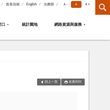
首長信箱
English
法務部
Ａ-
Ａ
Ａ+
窗口
統計園地
網路資源與服務
回上一頁
友善列印