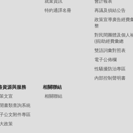
就業資訊
會計報表
特約通譯名冊
再議及偵結公告
政策宣導廣告經費
整
對民間團體及個人
(捐)助經費彙總
雙語詞彙對照表
電子公佈欄
性騷擾防治專區
內部控制聲明書
路資源與服務
相關聯結
策文宣
相關聯結
開書類查詢系統
子公文附件專區
大政策