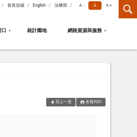
首長信箱
English
法務部
Ａ-
Ａ
Ａ+
窗口
統計園地
網路資源與服務
回上一頁
友善列印