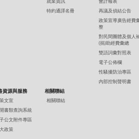
就業資訊
會計報表
特約通譯名冊
再議及偵結公告
政策宣導廣告經費
整
對民間團體及個人
(捐)助經費彙總
雙語詞彙對照表
電子公佈欄
性騷擾防治專區
內部控制聲明書
路資源與服務
相關聯結
策文宣
相關聯結
開書類查詢系統
子公文附件專區
大政策