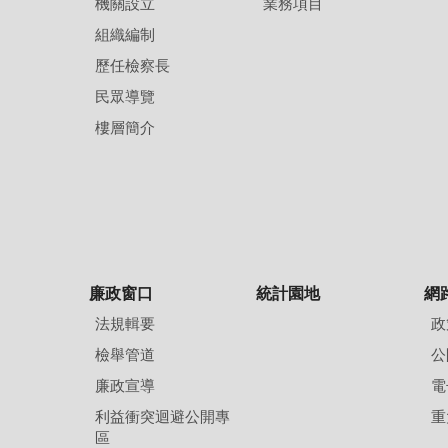
機關設立
業務項目
組織編制
歷任檢察長
民眾導覽
樓層簡介
廉政窗口
統計園地
網
法規輯要
政
檢舉管道
公
廉政宣導
電
利益衝突迴避公開專
重
區