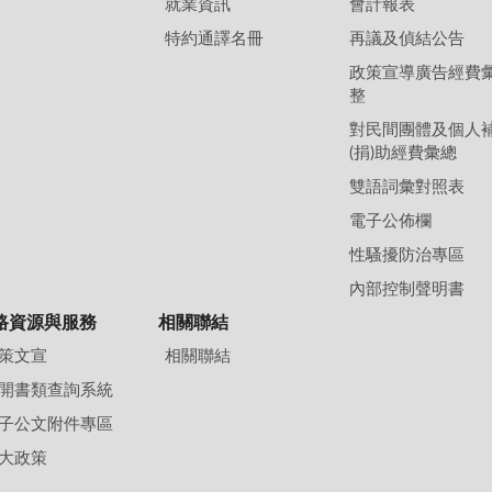
就業資訊
會計報表
特約通譯名冊
再議及偵結公告
政策宣導廣告經費
整
對民間團體及個人
(捐)助經費彙總
雙語詞彙對照表
電子公佈欄
性騷擾防治專區
內部控制聲明書
路資源與服務
相關聯結
策文宣
相關聯結
開書類查詢系統
子公文附件專區
大政策