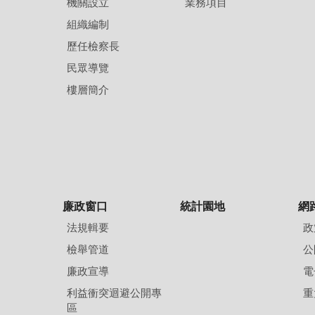
機關設立
業務項目
組織編制
歷任檢察長
民眾導覽
樓層簡介
廉政窗口
統計園地
網
法規輯要
政
檢舉管道
公
廉政宣導
電
利益衝突迴避公開專
重
區