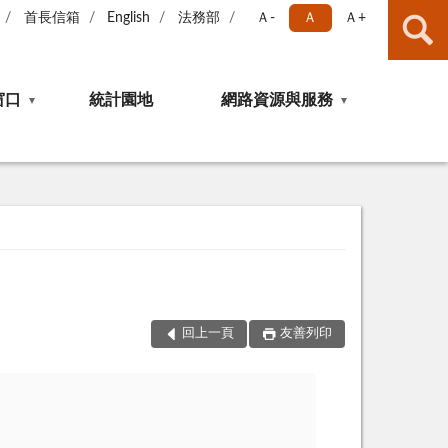
首長信箱
English
法務部
Ａ-
Ａ
Ａ+
窗口
統計園地
網路資源與服務
回上一頁
友善列印