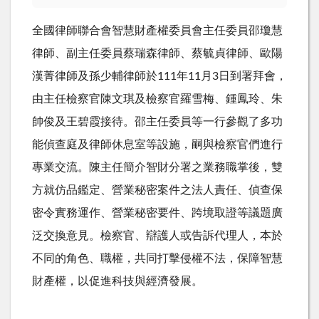
全國律師聯合會智慧財產權委員會主任委員邵瓊慧
律師、副主任委員蔡瑞森律師、蔡毓貞律師、歐陽
漢菁律師及孫少輔律師於111年11月3日到署拜會，
由主任檢察官陳文琪及檢察官羅雪梅、鍾鳳玲、朱
帥俊及王碧霞接待。邵主任委員等一行參觀了多功
能偵查庭及律師休息室等設施，嗣與檢察官們進行
專業交流。陳主任簡介智財分署之業務職掌後，雙
方就仿品鑑定、營業秘密案件之法人責任、偵查保
密令實務運作、營業秘密要件、跨境取證等議題廣
泛交換意見。檢察官、辯護人或告訴代理人，本於
不同的角色、職權，共同打擊侵權不法，保障智慧
財產權，以促進科技與經濟發展。