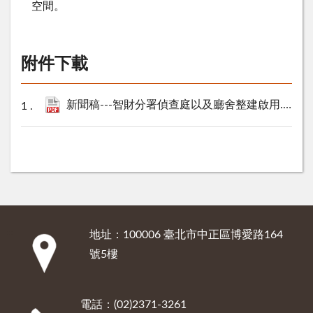
空間。
附件下載
新聞稿---智財分署偵查庭以及廳舍整建啟用.pdf
6
地址：100006 臺北市中正區博愛路164
:::
號5樓
電話：(02)2371-3261