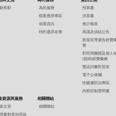
動剪影
為民服務
預算書
檔案應用專區
決算書
就業資訊
會計報表
特約通譯名冊
再議及偵結公告
政策宣導廣告經費
整
對民間團體及個人
(捐)助經費彙總
雙語詞彙對照表
電子公佈欄
性騷擾防治專區
內部控制聲明書
路資源與服務
相關聯結
策文宣
相關聯結
開書類查詢系統