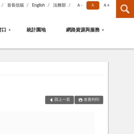
首長信箱
English
法務部
Ａ-
Ａ
Ａ+
窗口
統計園地
網路資源與服務
回上一頁
友善列印