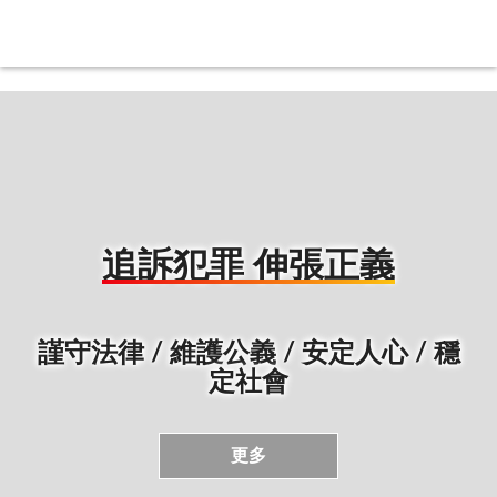
:::
:::
追訴犯罪 伸張正義
謹守法律 / 維護公義 / 安定人心 / 穩
定社會
更多